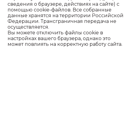
сведения о браузере, действиях на сайте) с
помощью cookie-файлов. Все собранные
данные хранятся на территории Российской
Чтобы связаться с нами:
Федерации. Трансграничная передача не
осуществляется.
+7-931-003-04-86
Вы можете отключить файлы cookie в
настройках вашего браузера, однако это
+7-911-926-04-24
может повлиять на корректную работу сайта.