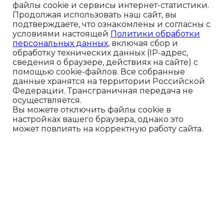
файлы cookie и сервисы интернет-статистики.
Продолжая использовать наш сайт, вы
подтверждаете, что ознакомлены и согласны с
условиями настоящей
Политики обработки
персональных данных
, включая сбор и
обработку технических данных (IP-адрес,
сведения о браузере, действиях на сайте) с
помощью cookie-файлов. Все собранные
данные хранятся на территории Российской
Чтобы связаться с нами:
Федерации. Трансграничная передача не
осуществляется.
+7-931-003-04-86
Вы можете отключить файлы cookie в
настройках вашего браузера, однако это
+7-911-926-04-24
может повлиять на корректную работу сайта.